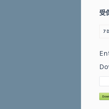
受保
7
D
En
Do
Down