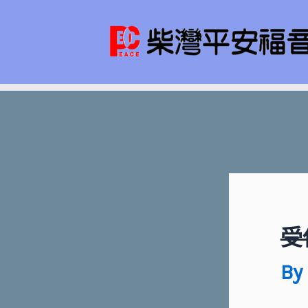
Skip
Post
to
navigat
content
受
By