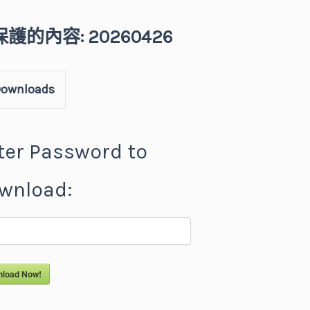
護的內容: 20260426
ownloads
ter Password to
wnload:
load Now!